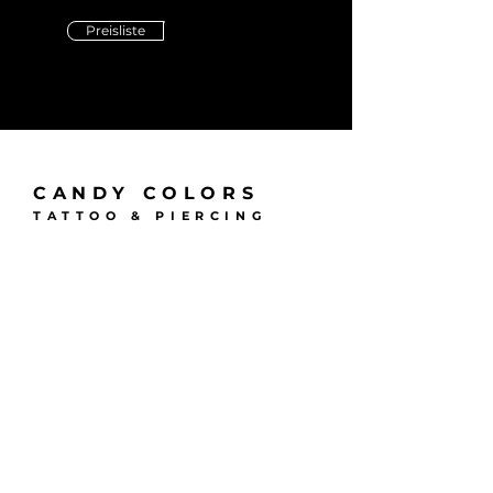
Preisliste
CANDY COLORS
TATTOO & PIERCING
Tel./
Whatsapp
Message:
0921/339 225 39
Email:
info@candycolors.de
Adresse:
Kanalstraße 5
95444 Bayreuth
AGB