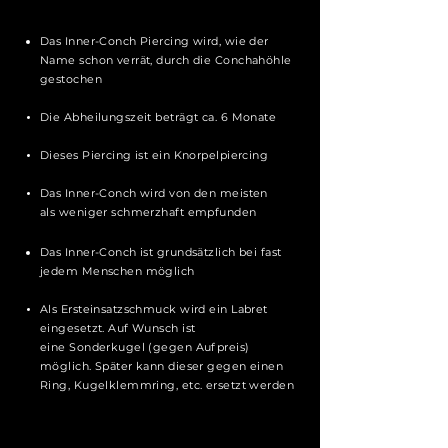
Das
Inner-Conch Piercing wird, wie der
Name schon verrät, durch die Conchahöhle
gestochen
Die Abheilungszeit beträgt ca. 6 Monate
Dieses Piercing ist ein Knorpelpiercing
Das Inner-Conch wird von den meisten
als
weniger schmerzhaft empfunden
Das Inner-Conch ist grundsätzlich bei fast
jedem Menschen möglich
Als Ersteinsatzschmuck wird ein Labret
eingesetzt. Auf Wunsch ist
eine
Sonderkugel (gegen Aufpreis)
möglich. Später kann dieser gegen einen
Ring, Kugelklemmring, etc. ersetzt werden